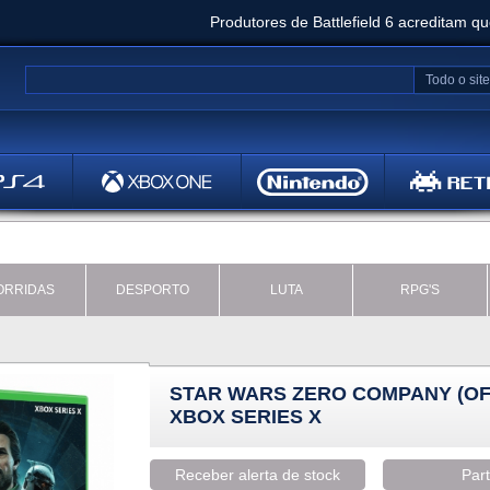
Produtores de Battlefield 6 acreditam q
Clair Obscur: Expedition 33 já vendeu 5 milhõ
Todo o site
Metal
Bethesd
ORRIDAS
DESPORTO
LUTA
RPG'S
STAR WARS ZERO COMPANY (OF
XBOX SERIES X
Receber alerta de stock
Part