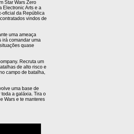
em Star Wars Zero
Electronic Arts e a
-oficial da República
 contratados vindos de
rante uma ameaça
ks irá comandar uma
 situações quase
 Company. Recruta um
talhas de alto risco e
r no campo de batalha,
nvolve uma base de
oda a galáxia. Tira o
ne Wars e te manteres