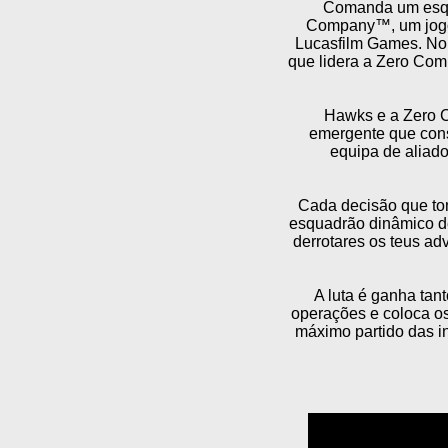
Comanda um esqua
Company™, um jogo d
Lucasfilm Games. No 
que lidera a Zero Com
Hawks e a Zero 
emergente que cons
equipa de aliado
Cada decisão que tom
esquadrão dinâmico de
derrotares os teus ad
A luta é ganha tan
operações e coloca os
máximo partido das i