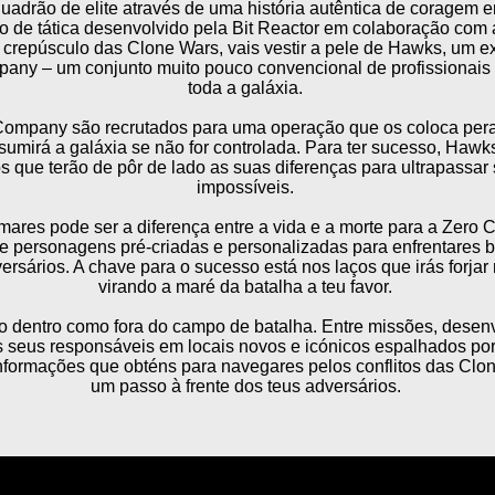
drão de elite através de uma história autêntica de coragem 
e tática desenvolvido pela Bit Reactor em colaboração com a 
crepúsculo das Clone Wars, vais vestir a pele de Hawks, um ex
pany – um conjunto muito pouco convencional de profissionais
toda a galáxia.
Company são recrutados para uma operação que os coloca pe
umirá a galáxia se não for controlada. Para ter sucesso, Haw
s que terão de pôr de lado as suas diferenças para ultrapassar
impossíveis.
ares pode ser a diferença entre a vida e a morte para a Zero
 personagens pré-criadas e personalizadas para enfrentares ba
versários. A chave para o sucesso está nos laços que irás forja
virando a maré da batalha a teu favor.
to dentro como fora do campo de batalha. Entre missões, dese
 seus responsáveis em locais novos e icónicos espalhados por t
nformações que obténs para navegares pelos conflitos das Clo
um passo à frente dos teus adversários.