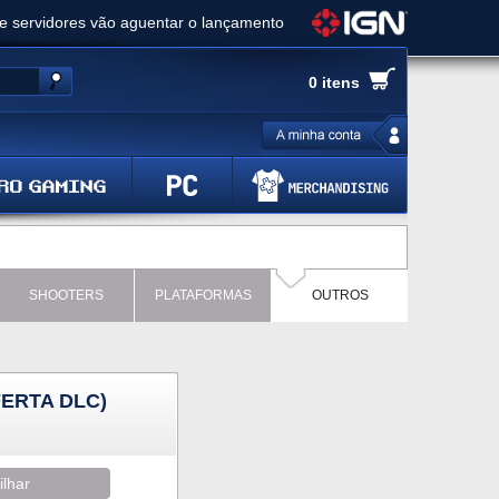
ue servidores vão aguentar o lançamento
es de cópias e vai receber novo conteúdo
0 itens
Ghost of Yotei - Análise
 Gear Solid Delta: Snake Eater - Análise
a anuncia livestream para o Fallout Day
SHOOTERS
PLATAFORMAS
OUTROS
ERTA DLC)
ilhar