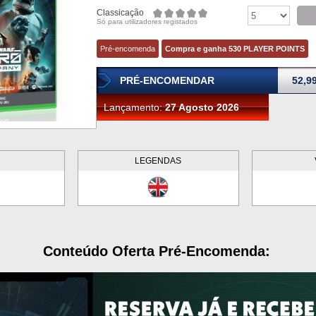
Classicação
Só para utilizadores registados
Pré-encomenda
Compra e ganha 530 PLAYER POINTS
PRÉ-ENCOMENDAR
52,9
Lançamento:
27 Agosto 2026
LEGENDAS
Conteúdo Oferta Pré-Encomenda: