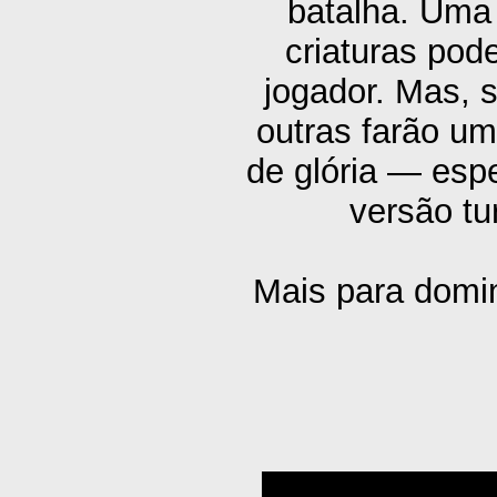
batalha. Uma 
criaturas pod
jogador. Mas, 
outras farão u
de glória — esp
versão tu
Mais para domin