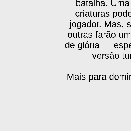
batalha. Uma 
criaturas pod
jogador. Mas, 
outras farão u
de glória — esp
versão tu
Mais para domin