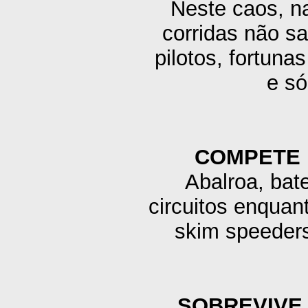
Neste caos, na
corridas não s
pilotos, fortun
e só
COMPETE 
Abalroa, bate
circuitos enquan
skim speeders
SOBREVIVE