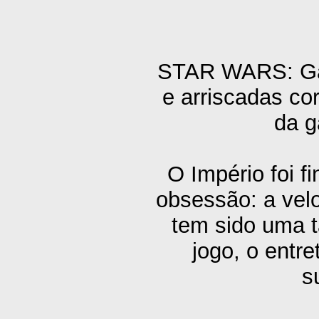
​​​​​STAR WARS: 
e arriscadas co
da 
O Império foi 
obsessão: a velo
tem sido uma t
jogo, o entr
s