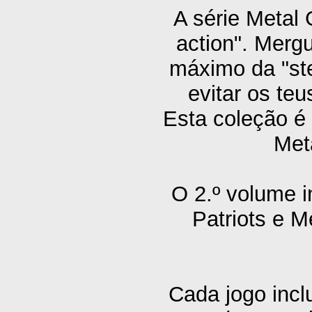
A série Metal
action". Merg
máximo da "stea
evitar os te
Esta coleção é 
Met
O 2.º volume i
Patriots e M
Cada jogo inc