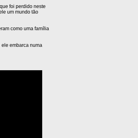
ue foi perdido neste
 pele um mundo tão
eram como uma família
s, ele embarca numa