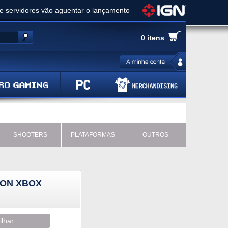
ue servidores vão aguentar o lançamento
es de cópias e vai receber novo conteúdo
0 itens
Ghost of Yotei - Análise
 Gear Solid Delta: Snake Eater - Análise
a anuncia livestream para o Fallout Day
SHOOTERS
PLATAFORMAS
OUTROS
ION XBOX
ilhar