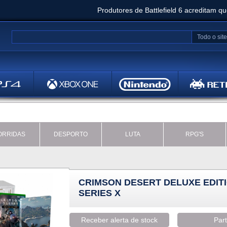
Produtores de Battlefield 6 acreditam q
Clair Obscur: Expedition 33 já vendeu 5 milhõ
Todo o site
Metal
Bethesd
ORRIDAS
DESPORTO
LUTA
RPG'S
CRIMSON DESERT DELUXE EDIT
SERIES X
Receber alerta de stock
Part