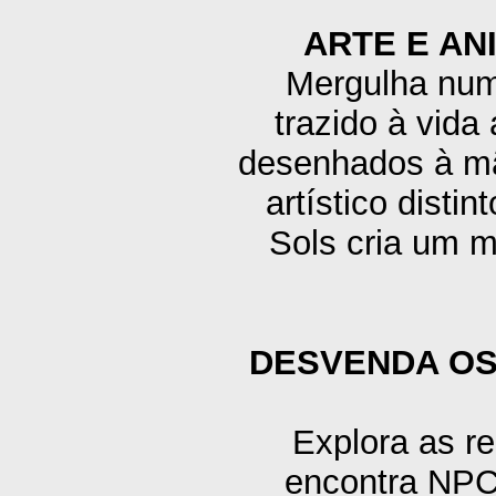
ARTE E A
Mergulha num
trazido à vida
desenhados à mã
artístico disti
Sols cria um m
DESVENDA OS
Explora as r
encontra NPCs