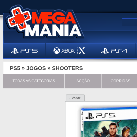
PS5 »
JOGOS
»
SHOOTERS
TODAS AS CATEGORIAS
ACÇÃO
CORRIDAS