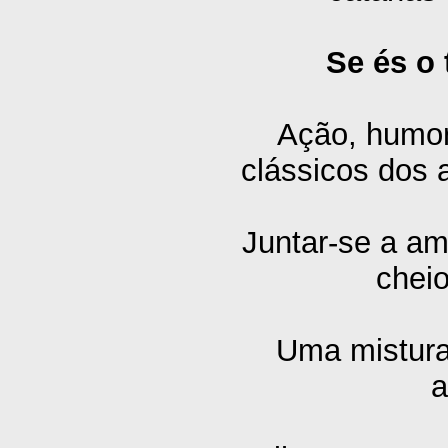
Se és o 
Ação, humor 
clássicos dos 
Juntar-se a am
cheio
Uma mistura
a