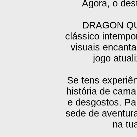
Agora, o des
DRAGON QUE
clássico intempo
visuais encant
jogo atual
Se tens experiê
história de cama
e desgostos. P
sede de aventura
na t