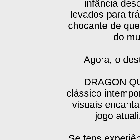
infância des
levados para tr
chocante de que 
do mu
Agora, o des
DRAGON QUE
clássico intempo
visuais encant
jogo atual
Se tens experiê