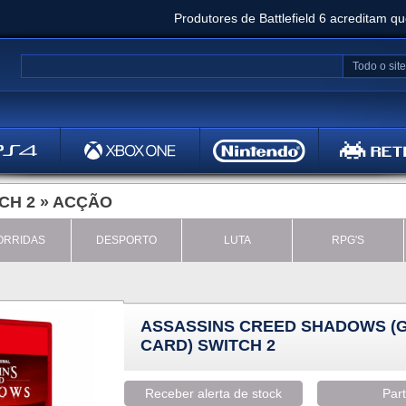
Produtores de Battlefield 6 acreditam q
Clair Obscur: Expedition 33 já vendeu 5 milhõ
Todo o site
Metal
Bethesd
CH 2
»
ACÇÃO
ORRIDAS
DESPORTO
LUTA
RPG'S
ASSASSINS CREED SHADOWS (
CARD) SWITCH 2
Receber alerta de stock
Part