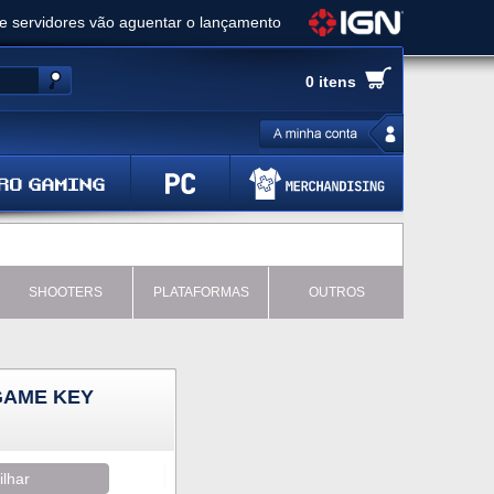
ue servidores vão aguentar o lançamento
es de cópias e vai receber novo conteúdo
0 itens
Ghost of Yotei - Análise
 Gear Solid Delta: Snake Eater - Análise
a anuncia livestream para o Fallout Day
SHOOTERS
PLATAFORMAS
OUTROS
GAME KEY
ilhar