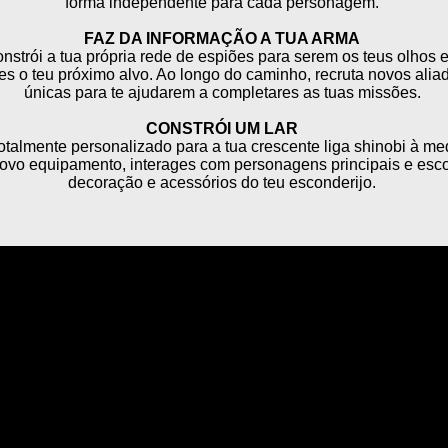
forma independente para cada personagem.
FAZ DA INFORMAÇÃO A TUA ARMA
nstrói a tua própria rede de espiões para serem os teus olhos 
es o teu próximo alvo. Ao longo do caminho, recruta novos ali
únicas para te ajudarem a completares as tuas missões.
CONSTRÓI UM LAR
otalmente personalizado para a tua crescente liga shinobi à med
novo equipamento, interages com personagens principais e esco
decoração e acessórios do teu esconderijo.