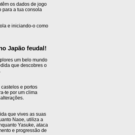
ontêm os dados de jogo
 para a tua consola
sola e iniciando-o como
no Japão feudal!
xplores um belo mundo
edida que descobres o
.
castelos e portos
a-te por um clima
alterações.
ida que vives as suas
anto Naoe, utiliza a
 Enquanto Yasuke, ataca
amento e progressão de