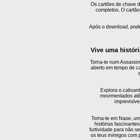
Os cartões de chave d
completos. O cartão
Após o download, podes
Vive uma históri
Torna-te num Assassin
aberto em tempo de ca
Explora o cativan
movimentados até 
imprevisív
Torna-te em Naoe, um
histórias fascinante
furtividade para não s
os teus inimigos com 