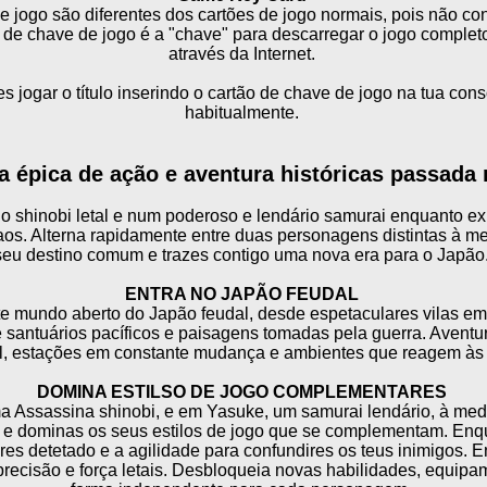
e jogo são diferentes dos cartões de jogo normais, pois não c
 de chave de jogo é a "chave" para descarregar o jogo completo
através da Internet.
 jogar o título inserindo o cartão de chave de jogo na tua con
habitualmente.
a épica de ação e aventura históricas passada 
o shinobi letal e num poderoso e lendário samurai enquanto e
os. Alterna rapidamente entre duas personagens distintas à m
seu destino comum e trazes contigo uma nova era para o Japão
ENTRA NO JAPÃO FEUDAL
te mundo aberto do Japão feudal, desde espetaculares vilas em 
santuários pacíficos e paisagens tomadas pela guerra. Aventur
el, estações em constante mudança e ambientes que reagem às 
DOMINA ESTILSO DE JOGO COMPLEMENTARES
a Assassina shinobi, e em Yasuke, um samurai lendário, à med
s e dominas os seus estilos de jogo que se complementam. Enqu
eres detetado e a agilidade para confundires os teus inimigos.
precisão e força letais. Desbloqueia novas habilidades, equip