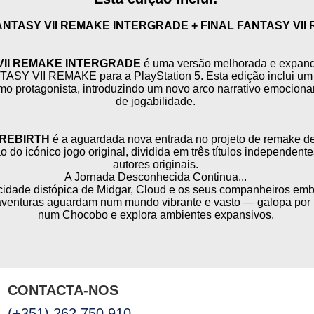
ANTASY VII REMAKE INTERGRADE +
FINAL FANTASY VII
VII REMAKE INTERGRADE
é uma versão melhorada e expand
ASY VII REMAKE para a PlayStation 5. Esta edição inclui um
o protagonista, introduzindo um novo arco narrativo emocionan
de jogabilidade.
 REBIRTH
é a aguardada nova entrada no projeto de remake 
 do icónico jogo original, dividida em três títulos independente
autores originais.
A Jornada Desconhecida Continua...
idade distópica de Midgar, Cloud e os seus companheiros em
aventuras aguardam num mundo vibrante e vasto — galopa por p
num Chocobo e explora ambientes expansivos.
CONTACTA-NOS
(+351) 262 750 910