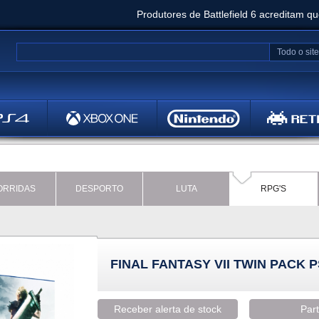
Produtores de Battlefield 6 acreditam q
Clair Obscur: Expedition 33 já vendeu 5 milhõ
Todo o site
Metal
Bethesd
ORRIDAS
DESPORTO
LUTA
RPG'S
FINAL FANTASY VII TWIN PACK P
Receber alerta de stock
Part