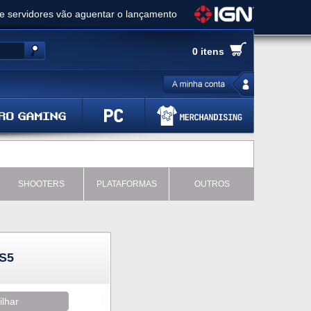
ue servidores vão aguentar o lançamento
es de cópias e vai receber novo conteúdo
0 itens
Ghost of Yotei - Análise
 Gear Solid Delta: Snake Eater - Análise
a anuncia livestream para o Fallout Day
SHOOTERS
PLATAFORMAS
OUTROS
S5
ilhar