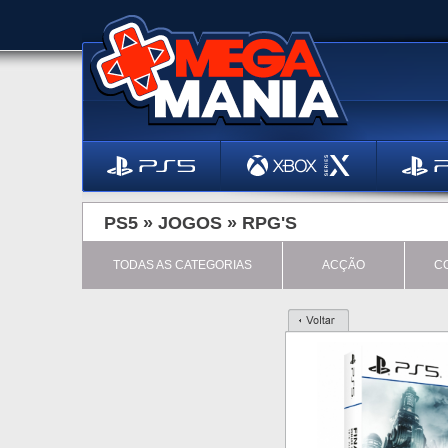
PS5 »
JOGOS
»
RPG'S
TODAS AS CATEGORIAS
ACÇÃO
C