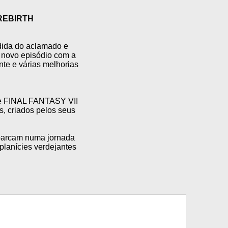
 REBIRTH
ida do aclamado e
 novo episódio com a
te e várias melhorias
de FINAL FANTASY VII
s, criados pelos seus
barcam numa jornada
lanícies verdejantes