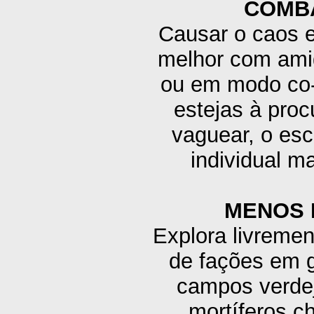
COMBA
Causar o caos e
melhor com amig
ou em modo co-o
estejas à proc
vaguear, o esc
individual m
MENOS 
Explora livremen
de fações em g
campos verdej
mortíferos c