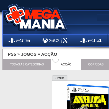
PS5 »
JOGOS
»
ACÇÃO
TODAS AS CATEGORIAS
ACÇÃO
CORRIDAS