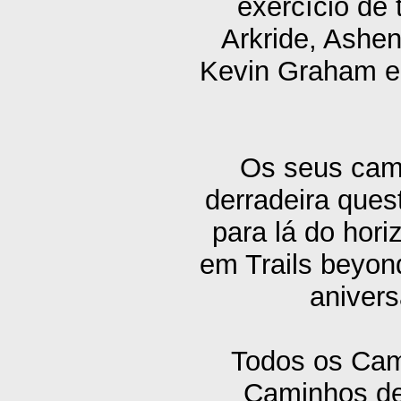
exercício de 
Arkride, Ashe
Kevin Graham em
Os seus cami
derradeira que
para lá do hor
em Trails beyond
anivers
Todos os Cami
Caminhos de