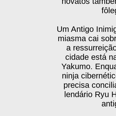
novatos também
fôle
Um Antigo Inimi
miasma cai sobr
a ressurreiçã
cidade está n
Yakumo. Enquan
ninja cibernéti
precisa concil
lendário Ryu H
ant