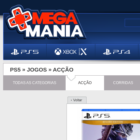
PS5 »
JOGOS
»
ACÇÃO
TODAS AS CATEGORIAS
ACÇÃO
CORRIDAS