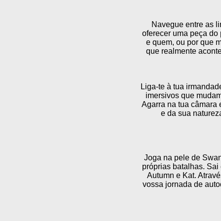
Navegue entre as l
oferecer uma peça do
e quem, ou por que m
que realmente aconte
Liga-te à tua irmandad
imersivos que mudam c
Agarra na tua câmara e
e da sua natureza
Joga na pele de Swan
próprias batalhas. Sai
Autumn e Kat. Atravé
vossa jornada de auto