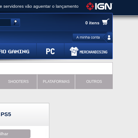
ue servidores vão aguentar o lançamento
es de cópias e vai receber novo conteúdo
0 itens
Ghost of Yotei - Análise
 Gear Solid Delta: Snake Eater - Análise
a anuncia livestream para o Fallout Day
SHOOTERS
PLATAFORMAS
OUTROS
 PS5
ilhar