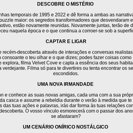
DESCOBRE O MISTÉRIO
inhas temporais de 1995 e 2022 e dê forma a ambas as narrati
 puzzle maior: os segredos transformadores que desvendaram 
otivo, estão novamente reunidas. Novamente juntas, terão de d
ceu naquela época e o que continua a corroer-se sob a superfíc
CAPTAR E LIGAR
e recém-descoberta através de interações e conversas realistas
onsoante o teu olhar e o que dizes; podes fazer coisas como i
 explora, filma Velvet Cove e capta a essência dos seus habita
 verdejante. Filma só para te divertires ou tenta encontrar os 
escondidos.
UMA NOVA IRMANDADE
n e conhece as suas novas amigas, cada uma com a sua própri
 da casca e assume a rebeldia durante o verão à medida que te
s das tuas ações e palavras, irás dar forma às tuas relações 
descoberta. O vosso vínculo esmorecerá com o passar dos ano
se afastaram?
UM CENÁRIO ONÍRICO NOSTÁLGICO