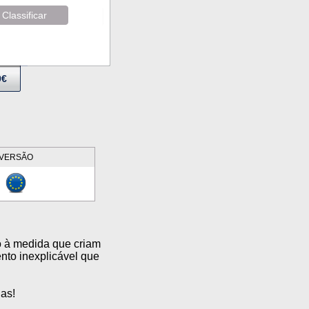
Classificar
9€
VERSÃO
o à medida que criam
nto inexplicável que
das!