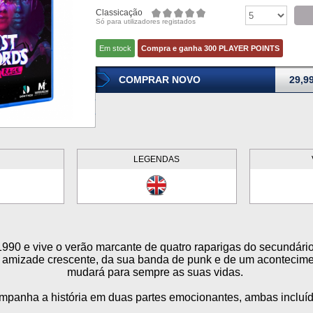
Classicação
Só para utilizadores registados
Em stock
Compra e ganha 300 PLAYER POINTS
COMPRAR NOVO
29,9
LEGENDAS
990 e vive o verão marcante de quatro raparigas do secundári
a amizade crescente, da sua banda de punk e de um acontecime
mudará para sempre as suas vidas.
mpanha a história em duas partes emocionantes, ambas incluí