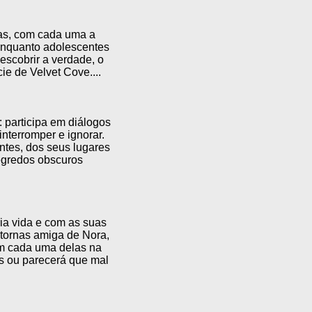
vas, com cada uma a
enquanto adolescentes
escobrir a verdade, o
ie de Velvet Cove....
: participa em diálogos
nterromper e ignorar.
ntes, dos seus lugares
segredos obscuros
a vida e com as suas
 tornas amiga de Nora,
com cada uma delas na
s ou parecerá que mal