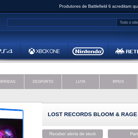
Produtores de Battlefield 6 acreditam q
Clair Obscur: Expedition 33 já vendeu 5 milhõ
Todo o site
Metal
Bethesd
ORRIDAS
DESPORTO
LUTA
RPG'S
LOST RECORDS BLOOM & RAGE
Receber alerta de stock
Part