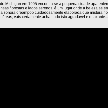
 do Michigan em 1995 encontra-se a pequena cidade aparente
nsas florestas e lagos serenos, é um lugar onde a beleza se en
a sonora dreampop cuidadosamente elaborada que mistura nos
etéreas, vais certamente achar tudo isto agradável e relaxante...