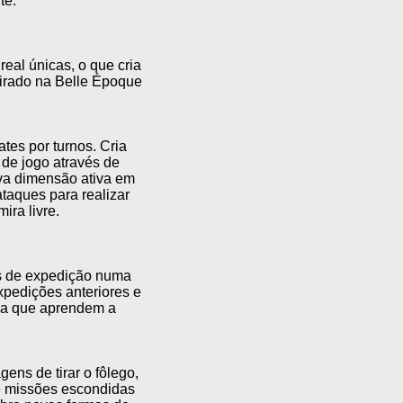
te.
eal únicas, o que cria
pirado na Belle Époque
es por turnos. Cria
 de jogo através de
ova dimensão ativa em
taques para realizar
ira livre.
os de expedição numa
xpedições anteriores e
da que aprendem a
ens de tirar o fôlego,
e missões escondidas