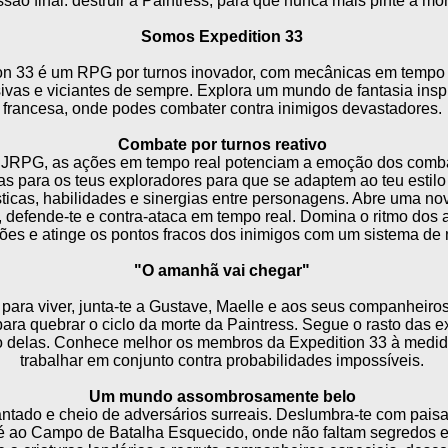
são final: destruir a Paintress, para que nunca mais pinte a mor
Somos Expedition 33
ion 33 é um RPG por turnos inovador, com mecânicas em tempo r
sivas e viciantes de sempre. Explora um mundo de fantasia ins
francesa, onde podes combater contra inimigos devastadores.
Combate por turnos reativo
 JRPG, as ações em tempo real potenciam a emoção dos combat
as para os teus exploradores para que se adaptem ao teu estilo
sticas, habilidades e sinergias entre personagens. Abre uma n
 defende-te e contra-ataca em tempo real. Domina o ritmo dos a
es e atinge os pontos fracos dos inimigos com um sistema de m
"O amanhã vai chegar"
ara viver, junta-te a Gustave, Maelle e aos seus companheir
ra quebrar o ciclo da morte da Paintress. Segue o rasto das e
o delas. Conhece melhor os membros da Expedition 33 à medi
trabalhar em conjunto contra probabilidades impossíveis.
Um mundo assombrosamente belo
ntado e cheio de adversários surreais. Deslumbra-te com paisag
té ao Campo de Batalha Esquecido, onde não faltam segredos 