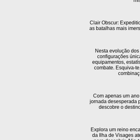
mis
Clair Obscur: Expedit
as batalhas mais imer
Nesta evolução dos
configurações únic
equipamentos, estatí
combate. Esquiva-te,
combinaçõ
Com apenas um ano p
jornada desesperada pa
descobre o destin
Explora um reino enca
da Ilha de Visages a