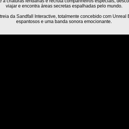
-te a criaturas lendárias e recruta companheiros especiais, des
viajar e encontra áreas secretas espalhadas pelo mundo.
reia da Sandfall Interactive, totalmente concebido com Unreal 
espantosos e uma banda sonora emocionante.