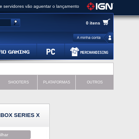
ue servidores vão aguentar o lançamento
es de cópias e vai receber novo conteúdo
0 itens
Ghost of Yotei - Análise
 Gear Solid Delta: Snake Eater - Análise
a anuncia livestream para o Fallout Day
SHOOTERS
PLATAFORMAS
OUTROS
XBOX SERIES X
ilhar