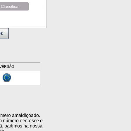
Classificar
9€
VERSÃO
número amaldiçoado.
o número decresce e
ã, partimos na nossa