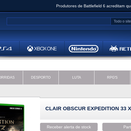
Produtores de Battlefield 6 acreditam q
Clair Obscur: Expedition 33 já vendeu 5 milhõ
Todo o site
Metal
Bethesd
ORRIDAS
DESPORTO
LUTA
RPG'S
CLAIR OBSCUR EXPEDITION 33 
Receber alerta de stock
Part