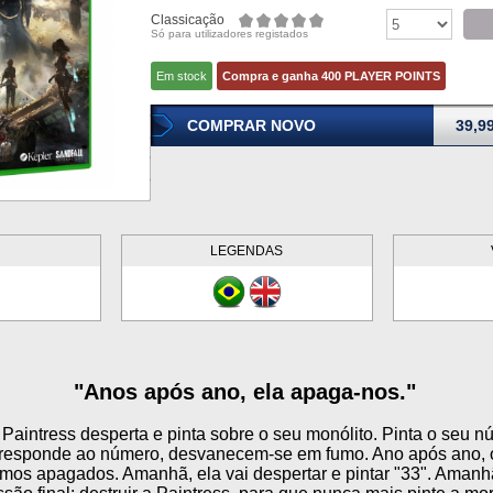
Classicação
Só para utilizadores registados
Em stock
Compra e ganha 400 PLAYER POINTS
COMPRAR NOVO
39,9
LEGENDAS
"Anos após ano, ela apaga-nos."
Paintress desperta e pinta sobre o seu monólito. Pinta o seu 
rresponde ao número, desvanecem-se em fumo. Ano após ano, 
os apagados. Amanhã, ela vai despertar e pintar "33". Amanh