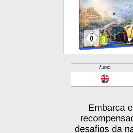
ÁUDIO
Embarca em
recompensad
desafios da n