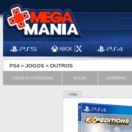
PS4 »
JOGOS
»
OUTROS
TODAS AS CATEGORIAS
ACÇÃO
CORRIDAS