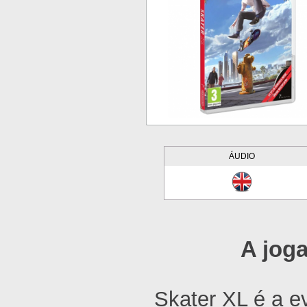
ÁUDIO
A joga
Skater XL é a e