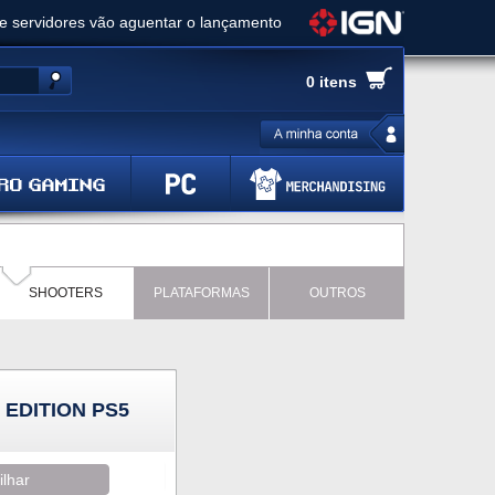
ue servidores vão aguentar o lançamento
es de cópias e vai receber novo conteúdo
0 itens
Ghost of Yotei - Análise
 Gear Solid Delta: Snake Eater - Análise
a anuncia livestream para o Fallout Day
SHOOTERS
PLATAFORMAS
OUTROS
 EDITION PS5
ilhar