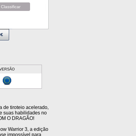
Classificar
9€
VERSÃO
 de tiroteio acelerado,
te suas habilidades no
 COM O DRAGÃO!
ow Warrior 3, a edição
ase impossível para