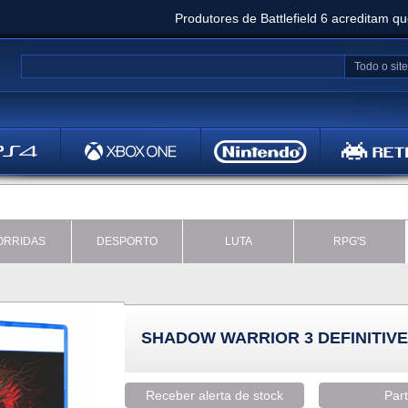
Produtores de Battlefield 6 acreditam q
Clair Obscur: Expedition 33 já vendeu 5 milhõ
Todo o site
Metal
Bethesd
ORRIDAS
DESPORTO
LUTA
RPG'S
SHADOW WARRIOR 3 DEFINITIVE
Receber alerta de stock
Part