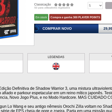
Classicação
Só para utilizadores registados
Em stock
Compra e ganha 300 PLAYER POINTS
COMPRAR NOVO
29,9
LEGENDAS
dição Definitiva de Shadow Warrior 3, uma mistura ultraviolenta
 afiado e parkour espetacular em um reino mítico japonês. Tes
ência, Novo Jogo Plus, e no Modo Hardcore. MAS CUIDADO
gun Lo Wang e seu antigo nêmesis Orochi Zilla voltam no Shad
 série de FPS cheia de gore e zoeira. Parta em uma missão qu