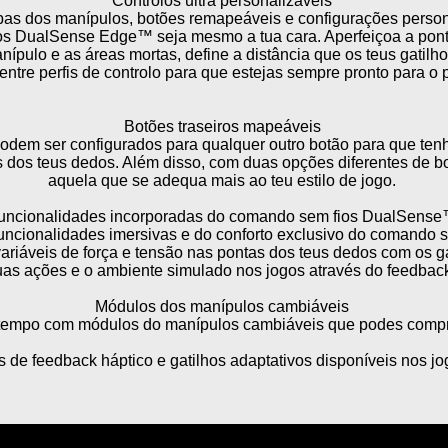
Controlos ultra personalizáveis
as dos manípulos, botões remapeáveis e configurações person
s DualSense Edge™ seja mesmo a tua cara. Aperfeiçoa a ponta
nípulo e as áreas mortas, define a distância que os teus gatilh
ntre perfis de controlo para que estejas sempre pronto para o 
Botões traseiros mapeáveis
podem ser configurados para qualquer outro botão para que ten
s dos teus dedos. Além disso, com duas opções diferentes de b
aquela que se adequa mais ao teu estilo de jogo.
uncionalidades incorporadas do comando sem fios DualSens
funcionalidades imersivas e do conforto exclusivo do comando
ariáveis de força e tensão nas pontas dos teus dedos com os ga
uas ações e o ambiente simulado nos jogos através do feedback
Módulos dos manípulos cambiáveis
 tempo com módulos do manípulos cambiáveis que podes comp
 de feedback háptico e gatilhos adaptativos disponíveis nos jo