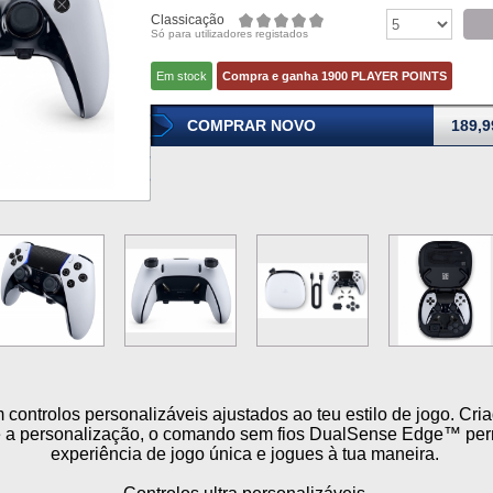
Classicação
Só para utilizadores registados
Em stock
Compra e ganha 1900 PLAYER POINTS
COMPRAR NOVO
189,9
ontrolos personalizáveis ajustados ao teu estilo de jogo. Cri
 a personalização, o comando sem fios DualSense Edge™ perm
experiência de jogo única e jogues à tua maneira.