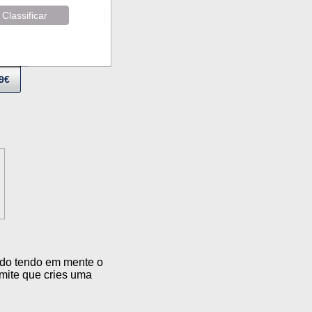
Classificar
9€
ado tendo em mente o
ite que cries uma