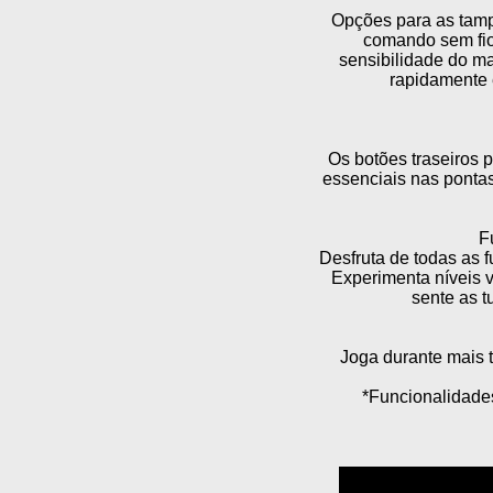
Opções para as tamp
comando sem fio
sensibilidade do ma
rapidamente e
Os botões traseiros 
essenciais nas ponta
F
Desfruta de todas as 
Experimenta níveis v
sente as t
Joga durante mais
*Funcionalidades