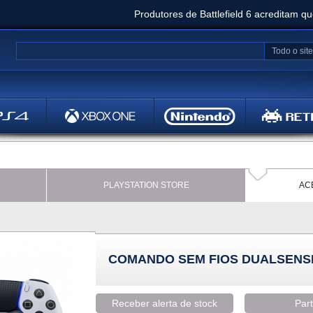
Produtores de Battlefield 6 acreditam q
Clair Obscur: Expedition 33 já vendeu 5 milhõ
Todo o site
Metal
Bethesd
PLAYSTATION STORE
AC
COMANDO SEM FIOS DUALSENS
Receber alerta de stock
Part