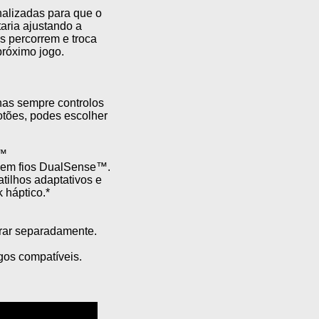
alizadas para que o
ria ajustando a
os percorrem e troca
próximo jogo.
has sempre controlos
otões, podes escolher
e™
 sem fios DualSense™.
tilhos adaptativos e
 háptico.*
rar separadamente.
gos compatíveis.