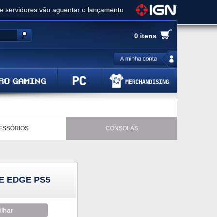
ue servidores vão aguentar o lançamento
es de cópias e vai receber novo conteúdo
0 itens
Ghost of Yotei - Análise
 Gear Solid Delta: Snake Eater - Análise
a anuncia livestream para o Fallout Day
ESSÓRIOS
CONSOLAS
E EDGE PS5
ilhar