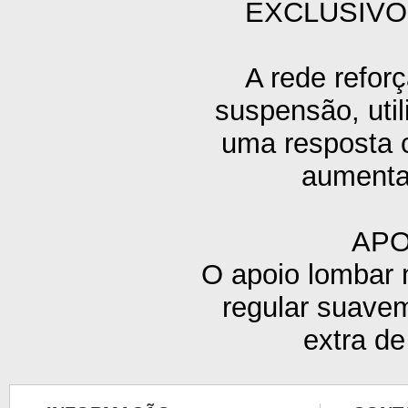
EXCLUSIVO
A rede refor
suspensão, uti
uma resposta 
aumentan
APO
O apoio lombar 
regular suavem
extra de