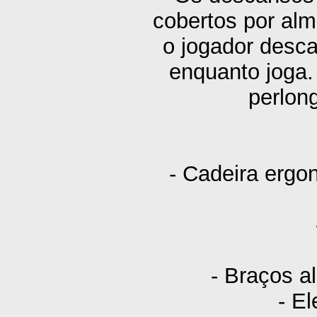
cobertos por alm
o jogador desc
enquanto joga.
perlon
- Cadeira ergo
- Braços a
- E