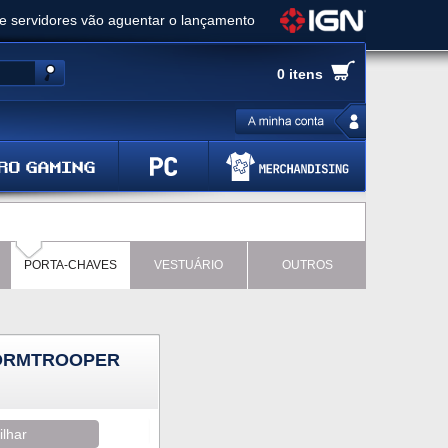
ue servidores vão aguentar o lançamento
es de cópias e vai receber novo conteúdo
0 itens
Ghost of Yotei - Análise
 Gear Solid Delta: Snake Eater - Análise
a anuncia livestream para o Fallout Day
PORTA-CHAVES
VESTUÁRIO
OUTROS
TORMTROOPER
ilhar