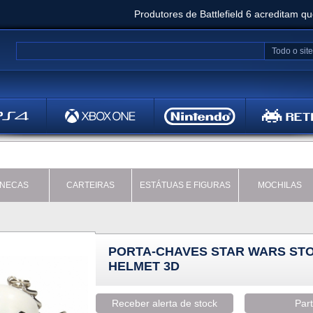
Produtores de Battlefield 6 acreditam q
Clair Obscur: Expedition 33 já vendeu 5 milhõ
Todo o site
Metal
Bethesd
NECAS
CARTEIRAS
ESTÁTUAS E FIGURAS
MOCHILAS
PORTA-CHAVES STAR WARS S
HELMET 3D
Receber alerta de stock
Part