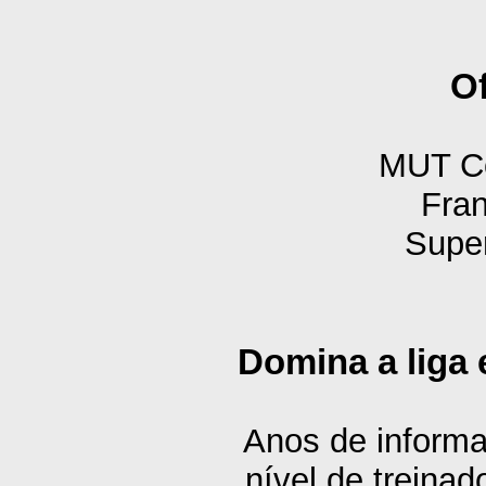
O
MUT Co
Fran
Supe
Domina a lig
Anos de inform
nível de treinad