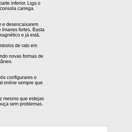
rte inferior. Liga o
 consola carrega.
m e desencaixarem
ímanes fortes. Basta
agnético e já está.
ntrolos de rato em
ando novas formas de
tâneo.
ós configurares o
at online sempre que
voz mesmo que estejas
 ouça sem problemas.