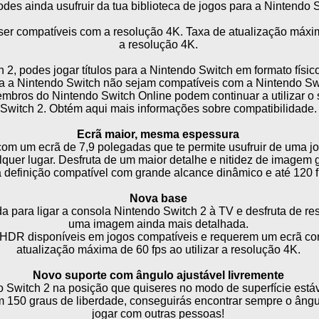
odes ainda usufruir da tua biblioteca de jogos para a Nintendo S
ser compatíveis com a resolução 4K. Taxa de atualização máxima
a resolução 4K.
2, podes jogar títulos para a Nintendo Switch em formato físico 
ra a Nintendo Switch não sejam compatíveis com a Nintendo Swit
mbros do Nintendo Switch Online podem continuar a utilizar o 
Switch 2. Obtém aqui mais informações sobre compatibilidade.
Ecrã maior, mesma espessura
om um ecrã de 7,9 polegadas que te permite usufruir de uma jog
lquer lugar. Desfruta de um maior detalhe e nitidez de imagem
a definição compatível com grande alcance dinâmico e até 120 f
Nova base
uída para ligar a consola Nintendo Switch 2 à TV e desfruta de r
uma imagem ainda mais detalhada.
HDR disponíveis em jogos compatíveis e requerem um ecrã com
atualização máxima de 60 fps ao utilizar a resolução 4K.
Novo suporte com ângulo ajustável livremente
o Switch 2 na posição que quiseres no modo de superfície está
 150 graus de liberdade, conseguirás encontrar sempre o ângulo
jogar com outras pessoas!