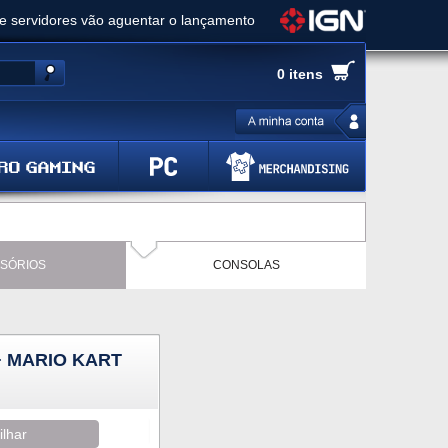
ue servidores vão aguentar o lançamento
es de cópias e vai receber novo conteúdo
0 itens
Ghost of Yotei - Análise
 Gear Solid Delta: Snake Eater - Análise
a anuncia livestream para o Fallout Day
SÓRIOS
CONSOLAS
+ MARIO KART
ilhar