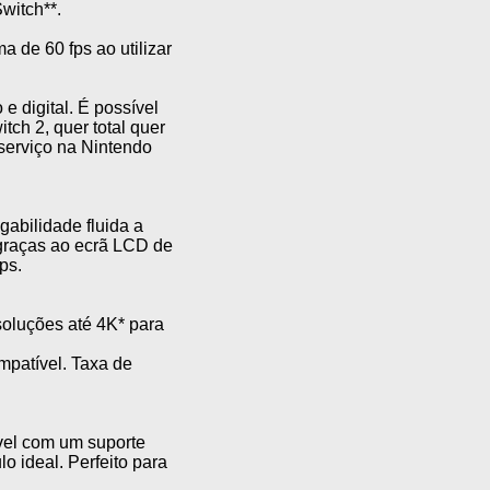
witch**.
 de 60 fps ao utilizar
e digital. É possível
ch 2, quer total quer
serviço na Nintendo
abilidade fluida a
 graças ao ecrã LCD de
ps.
esoluções até 4K* para
patível. Taxa de
vel com um suporte
 ideal. Perfeito para