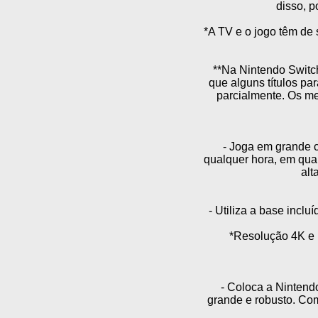
disso, p
*A TV e o jogo têm de 
**Na Nintendo Switch 
que alguns títulos pa
parcialmente. Os me
- Joga em grande c
qualquer hora, em qua
alt
- Utiliza a base incl
*Resolução 4K e 
- Coloca a Nintend
grande e robusto. Com