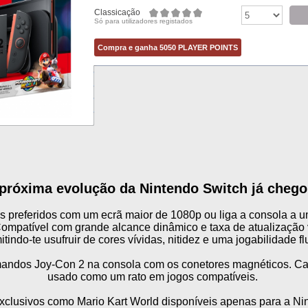
Classicação
Só para utilizadores registados
Compra e ganha 5050 PLAYER POINTS
próxima evolução da Nintendo Switch já chego
los preferidos com um ecrã maior de 1080p ou liga a consola a
Compatível com grande alcance dinâmico e taxa de atualização v
itindo-te usufruir de cores vívidas, nitidez e uma jogabilidade fl
andos Joy-Con 2 na consola com os conetores magnéticos. C
usado como um rato em jogos compatíveis.
exclusivos como Mario Kart World disponíveis apenas para a Ni