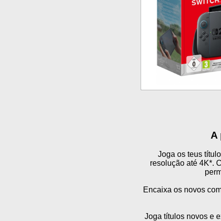
A 
Joga os teus títu
resolução até 4K*. 
perm
Encaixa os novos com
Joga títulos novos e 