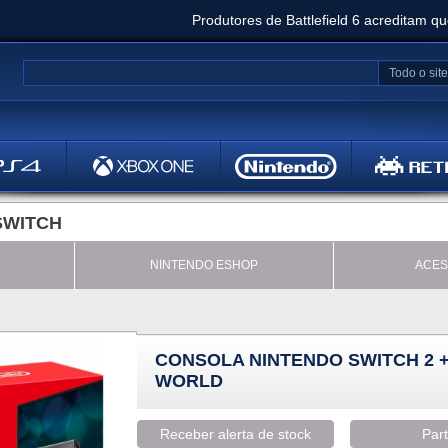
Produtores de Battlefield 6 acreditam q
Clair Obscur: Expedition 33 já vendeu 5 milhõ
Todo o site
Metal
Bethesd
SWITCH
NINTENDO ESHOP
ACES
CONSOLA NINTENDO SWITCH 2 
WORLD
Receber alerta de stock
Part