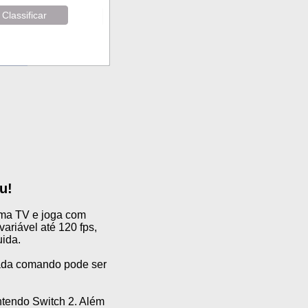
Classificar
u!
 uma TV e joga com
ariável até 120 fps,
uida.
ada comando pode ser
ntendo Switch 2. Além