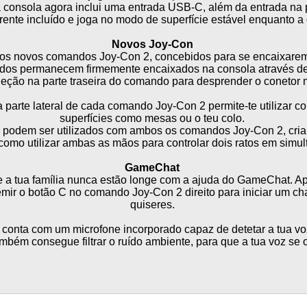
a consola agora inclui uma entrada USB-C, além da entrada na pa
rente incluído e joga no modo de superfície estável enquanto a
Novos Joy-Con
 os novos comandos Joy-Con 2, concebidos para se encaixare
dos permanecem firmemente encaixados na consola através de 
jeção na parte traseira do comando para desprender o conetor m
a parte lateral de cada comando Joy-Con 2 permite-te utilizar co
superfícies como mesas ou o teu colo.
to podem ser utilizados com ambos os comandos Joy-Con 2, cri
 como utilizar ambas as mãos para controlar dois ratos em simul
GameChat
e a tua família nunca estão longe com a ajuda do GameChat. Ap
ir o botão C no comando Joy-Con 2 direito para iniciar um ch
quiseres.
2 conta com um microfone incorporado capaz de detetar a tua 
mbém consegue filtrar o ruído ambiente, para que a tua voz se