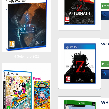
Em s
WO
4 Setembro 2026
Em s
WRC