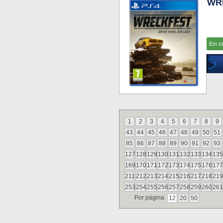
WR
Em s
1
2
3
4
5
6
7
8
9
43
44
45
46
47
48
49
50
51
85
86
87
88
89
90
91
92
93
127
128
129
130
131
132
133
134
135
169
170
171
172
173
174
175
176
177
211
212
213
214
215
216
217
218
219
253
254
255
256
257
258
259
260
261
Por página
12
20
50