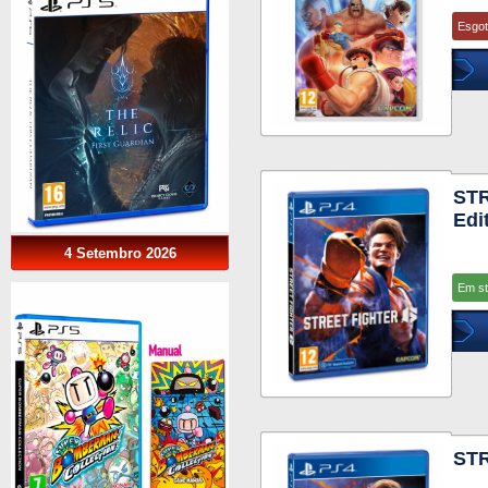
Esgo
STR
Edi
4 Setembro 2026
Em s
STR