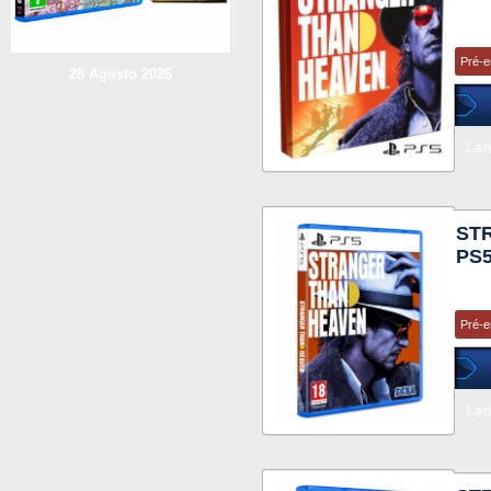
Pré-
28 Agosto 2026
La
ST
PS
Pré-
La