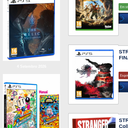
Em s
ST
FIN
4 Setembro 2026
Esgo
ST
Col