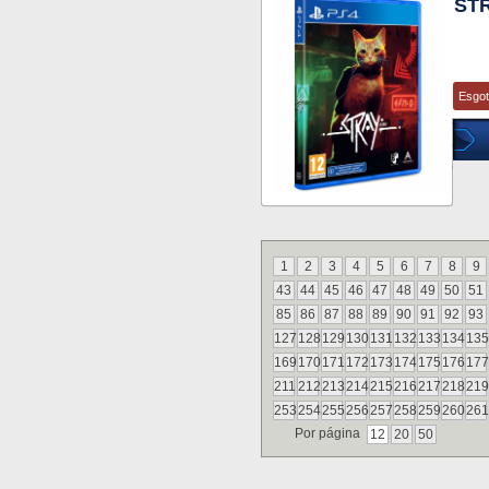
ST
Esgo
1
2
3
4
5
6
7
8
9
43
44
45
46
47
48
49
50
51
85
86
87
88
89
90
91
92
93
127
128
129
130
131
132
133
134
135
169
170
171
172
173
174
175
176
177
211
212
213
214
215
216
217
218
219
253
254
255
256
257
258
259
260
261
Por página
12
20
50