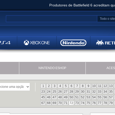
Produtores de Battlefield 6 acreditam q
Clair Obscur: Expedition 33 já vendeu 5 milhõ
Todo o site
Metal
Bethesd
NINTENDO ESHOP
ACES
1
2
3
4
5
6
7
8
9
10
11
12
13
23
24
25
26
27
28
29
30
31
32
33
34
35
45
46
47
48
49
50
51
52
53
54
55
56
57
67
68
69
70
71
72
73
74
75
76
77
78
79