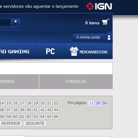
ue servidores vão aguentar o lançamento
es de cópias e vai receber novo conteúdo
0 itens
Ghost of Yotei - Análise
 Gear Solid Delta: Snake Eater - Análise
a anuncia livestream para o Fallout Day
SÓRIOS
CONSOLAS
Por página
14
15
16
17
18
19
20
21
22
12
20
50
36
37
38
39
40
41
42
43
44
58
59
60
61
62
63
64
65
66
ANTERIOR
SEGUINTE