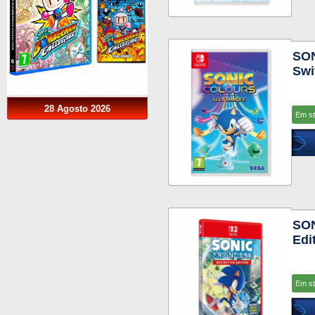
SO
Swi
28 Agosto 2026
Em s
SON
Edi
Em s