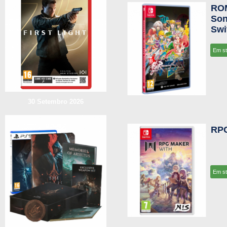
ROM
Son
Swi
Em s
30 Setembro 2026
RPG
Em s