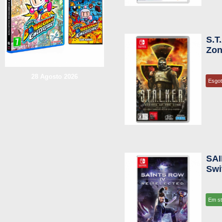
S.T
Zon
28 Agosto 2026
Esgo
SAI
Swi
Em s