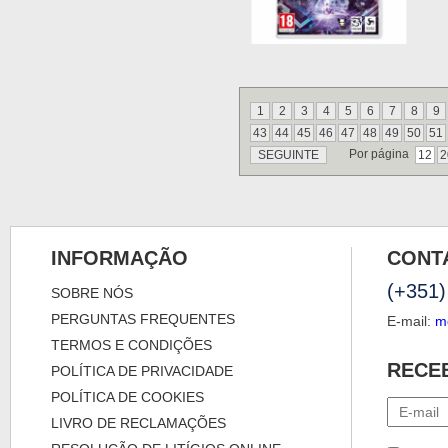
1
2
3
4
5
6
7
8
9
43
44
45
46
47
48
49
50
51
Por página
SEGUINTE
12
2
INFORMAÇÃO
CONT
(+351)
SOBRE NÓS
PERGUNTAS FREQUENTES
E-mail:
m
TERMOS E CONDIÇÕES
RECE
POLÍTICA DE PRIVACIDADE
POLÍTICA DE COOKIES
LIVRO DE RECLAMAÇÕES