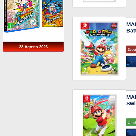
MA
Bat
28 Agosto 2026
Esgo
MAR
Swi
Em s