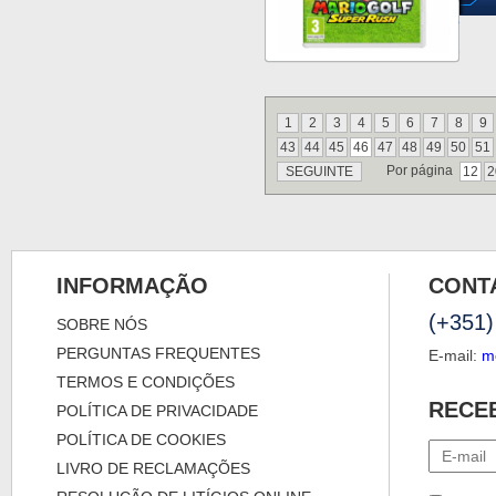
1
2
3
4
5
6
7
8
9
43
44
45
46
47
48
49
50
51
Por página
SEGUINTE
12
2
INFORMAÇÃO
CONT
(+351)
SOBRE NÓS
PERGUNTAS FREQUENTES
E-mail:
m
TERMOS E CONDIÇÕES
RECE
POLÍTICA DE PRIVACIDADE
POLÍTICA DE COOKIES
LIVRO DE RECLAMAÇÕES