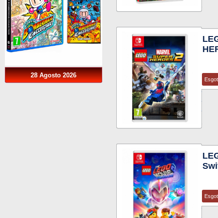
LE
HER
28 Agosto 2026
Esgo
LEG
Swi
Esgo