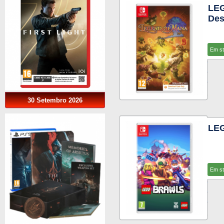
LE
Des
Em s
30 Setembro 2026
LE
Em s