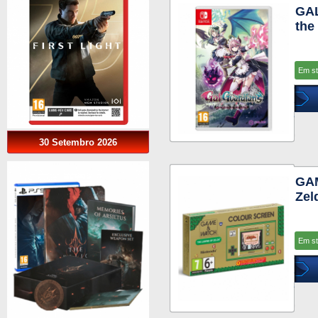
GAL
the
Em s
30 Setembro 2026
GAM
Zel
Em s