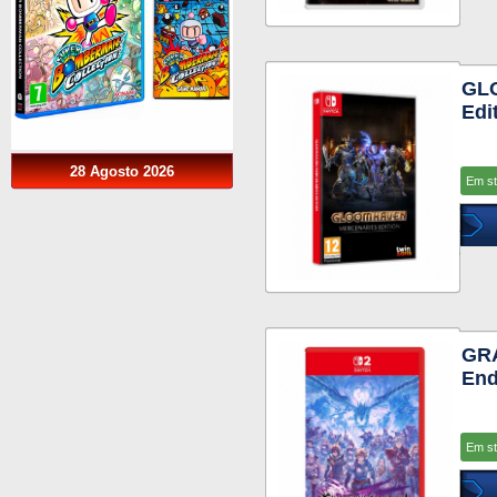
GL
Edi
28 Agosto 2026
Em s
GR
End
Em s