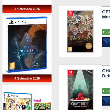
4 Setembro 2026
GE
Moo
Em s
GH
Det
4 Setembro 2026
Em s