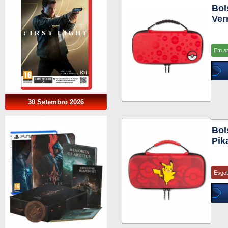
Bol
Ver
Em s
30 Setembro 2026
Bol
Pik
Esgo