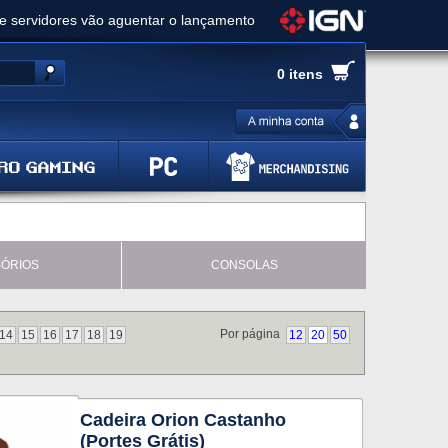
ue servidores vão aguentar o lançamento
es de cópias e vai receber novo conteúdo
0 itens
Ghost of Yotei - Análise
 Gear Solid Delta: Snake Eater - Análise
a anuncia livestream para o Fallout Day
ÓRIOS
CONSOLAS
Por página
14
15
16
17
18
19
12
20
50
Cadeira Orion Castanho
(Portes Grátis)