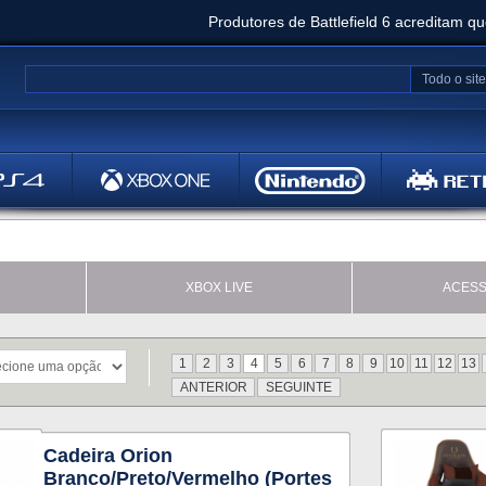
Produtores de Battlefield 6 acreditam q
Clair Obscur: Expedition 33 já vendeu 5 milhõ
Todo o site
Metal
Bethesd
XBOX LIVE
ACESS
1
2
3
4
5
6
7
8
9
10
11
12
13
ANTERIOR
SEGUINTE
Cadeira Orion
Branco/Preto/Vermelho (Portes