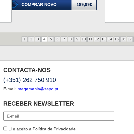
COMPRAR NOVO
189,99€
1
2
3
4
5
6
7
8
9
10
11
12
13
14
15
16
17
CONTACTA-NOS
(+351) 262 750 910
E-mail:
megamania@sapo.pt
RECEBER NEWSLETTER
Li e aceito a
Política de Privacidade