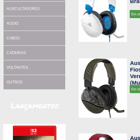
Bra
AUSCULTADORES
Em s
AUDIO
CABOS
CADEIRAS
Aus
VOLTANTES
Fio
Ver
(Mu
OUTROS
Em s
Lançamentos
Aus