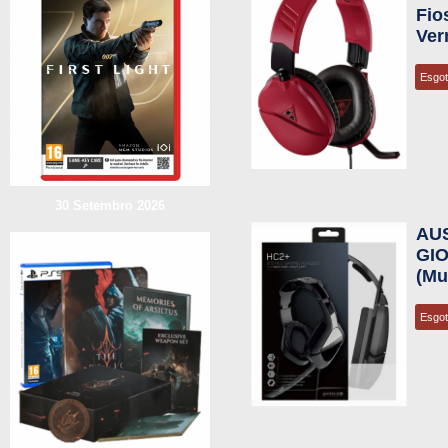
Fio
Ver
Esgo
30 Setembro 2026
AU
GI
(Mu
Esgo