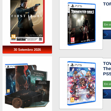
TO
Em s
30 Setembro 2026
TOW
The
PS
Em s