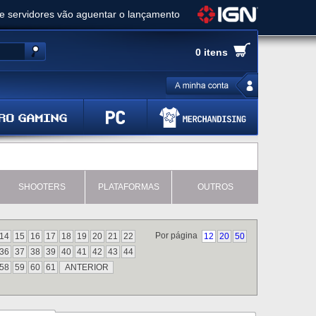
ue servidores vão aguentar o lançamento
es de cópias e vai receber novo conteúdo
0 itens
Ghost of Yotei - Análise
 Gear Solid Delta: Snake Eater - Análise
a anuncia livestream para o Fallout Day
SHOOTERS
PLATAFORMAS
OUTROS
Por página
14
15
16
17
18
19
20
21
22
12
20
50
36
37
38
39
40
41
42
43
44
58
59
60
61
ANTERIOR