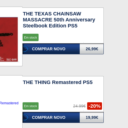
THE TEXAS CHAINSAW
MASSACRE 50th Anniversary
Steelbook Edition PS5
Em stock
COMPRAR NOVO
26,99€
THE THING Remastered PS5
-20%
24.99€
Em stock
COMPRAR NOVO
19,99€