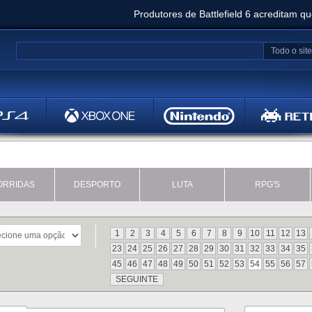
Produtores de Battlefield 6 acreditam q
Clair Obscur: Expedition 33 já vendeu 5 milhõ
Todo o site
Metal
Bethesd
ORRIDAS
DESPORTO
LUTA
RPG'S
1
2
3
4
5
6
7
8
9
10
11
12
13
23
24
25
26
27
28
29
30
31
32
33
34
35
45
46
47
48
49
50
51
52
53
54
55
56
57
SEGUINTE