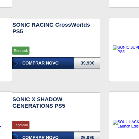
SONIC RACING CrossWorlds
PS5
Em stock
COMPRAR NOVO
39,99€
SONIC X SHADOW
GENERATIONS PS5
Esgotado
COMPRAR NOVO
26,99€