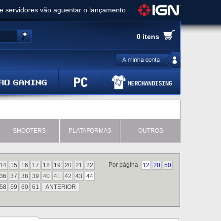
ue servidores vão aguentar o lançamento
es de cópias e vai receber novo conteúdo
0 itens
Ghost of Yotei - Análise
 Gear Solid Delta: Snake Eater - Análise
a anuncia livestream para o Fallout Day
SHOOTERS
PLATAFORMAS
OUTROS
Por página
14
15
16
17
18
19
20
21
22
12
20
50
36
37
38
39
40
41
42
43
44
58
59
60
61
ANTERIOR