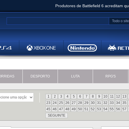
Produtores de Battlefield 6 acreditam q
Clair Obscur: Expedition 33 já vendeu 5 milhõ
Todo o site
Metal
Bethesd
ORRIDAS
DESPORTO
LUTA
RPG'S
1
2
3
4
5
6
7
8
9
10
11
12
13
23
24
25
26
27
28
29
30
31
32
33
34
35
45
46
47
48
49
50
51
52
53
54
55
56
57
SEGUINTE