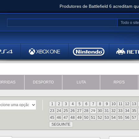
Produtores de Battlefield 6 acreditam q
Clair Obscur: Expedition 33 já vendeu 5 milhõ
Todo o site
Metal
Bethesd
ORRIDAS
DESPORTO
LUTA
RPG'S
1
2
3
4
5
6
7
8
9
10
11
12
13
23
24
25
26
27
28
29
30
31
32
33
34
35
45
46
47
48
49
50
51
52
53
54
55
56
57
SEGUINTE