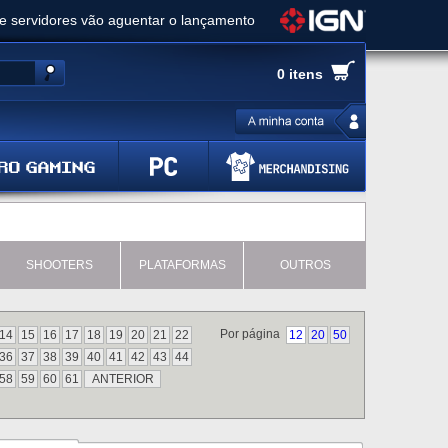
ue servidores vão aguentar o lançamento
es de cópias e vai receber novo conteúdo
0 itens
Ghost of Yotei - Análise
 Gear Solid Delta: Snake Eater - Análise
a anuncia livestream para o Fallout Day
SHOOTERS
PLATAFORMAS
OUTROS
Por página
14
15
16
17
18
19
20
21
22
12
20
50
36
37
38
39
40
41
42
43
44
58
59
60
61
ANTERIOR