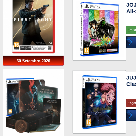
JO
All
Em s
30 Setembro 2026
JUJ
Cla
Esgo