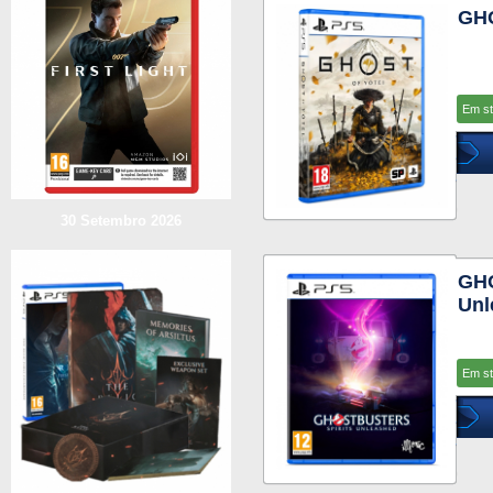
GHO
Em s
30 Setembro 2026
GHO
Unl
Em s