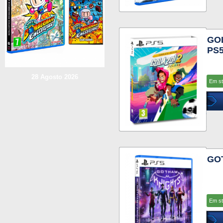
GOL
PS
28 Agosto 2026
Em s
GO
Em s