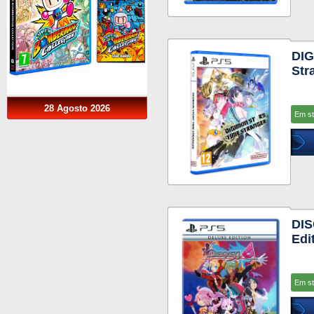
DIG
Str
28 Agosto 2026
Em s
DIS
Edi
Em s