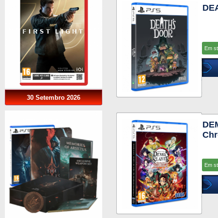
DE
Em s
30 Setembro 2026
DEM
Chr
Em s