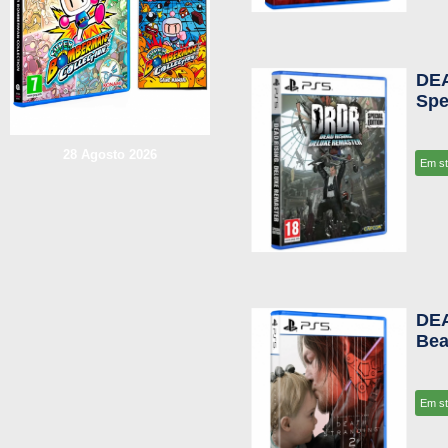
DEA
Spe
28 Agosto 2026
Em s
DEA
Bea
Em s