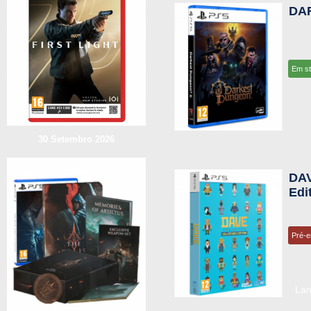
DA
Em s
30 Setembro 2026
DAV
Edi
Pré-
La