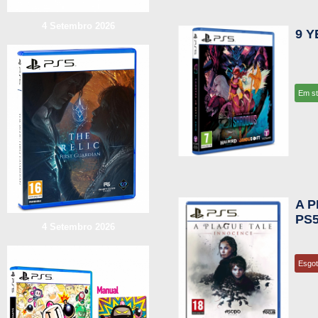
4 Setembro 2026
9 
Em s
A 
PS
4 Setembro 2026
Esgo