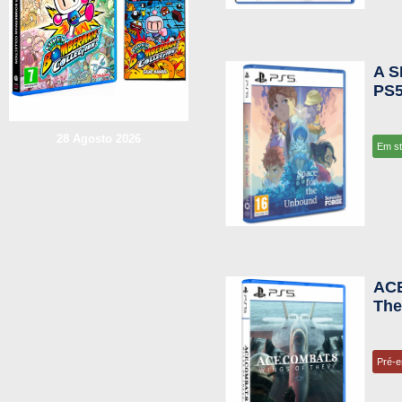
A 
PS
28 Agosto 2026
Em s
ACE
The
Pré-