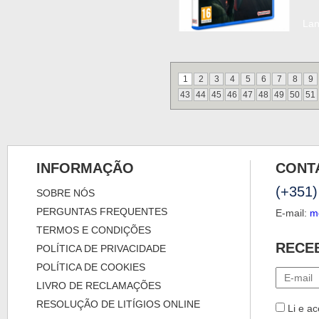
La
1
2
3
4
5
6
7
8
9
43
44
45
46
47
48
49
50
51
INFORMAÇÃO
CONT
(+351)
SOBRE NÓS
PERGUNTAS FREQUENTES
E-mail:
m
TERMOS E CONDIÇÕES
RECE
POLÍTICA DE PRIVACIDADE
POLÍTICA DE COOKIES
LIVRO DE RECLAMAÇÕES
RESOLUÇÃO DE LITÍGIOS ONLINE
Li e ac