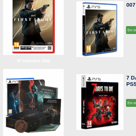
007
Em s
30 Setembro 2026
7 D
PS
Em s