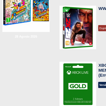
WWE
Esgo
28 Agosto 2026
XB
ME
(En
Versã