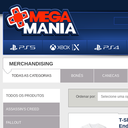
MERCHANDISING
TODAS AS CATEGORIAS
BONÉS
CANECAS
TODOS OS PRODUTOS
Ordenar por:
ASSASSIN'S CREED
T-S
FALLOUT
End