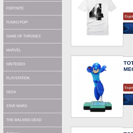
FORTNITE
Esgo
FUNKO POP!
GAME OF THRONES
MARVEL
TO
NINTENDO
ME
PLAYSTATION
Esgo
SEGA
STAR WARS
THE WALKING DEAD