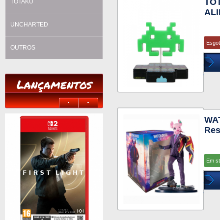
TOT
TOTAKU
AL
UNCHARTED
Esgo
OUTROS
Lançamentos
WA
Res
Em s