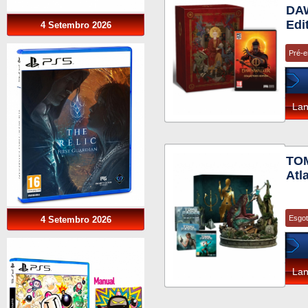
DA
Edi
4 Setembro 2026
Pré-
La
TOM
Atl
Esgo
4 Setembro 2026
La