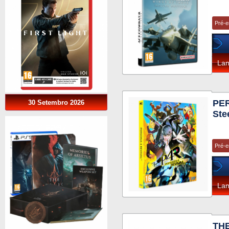
Pré-
La
PE
30 Setembro 2026
Ste
Pré-
La
TH